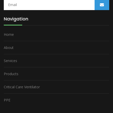
Navigation
Home
About
Services
Products
Critical Care Ventilator
PPE