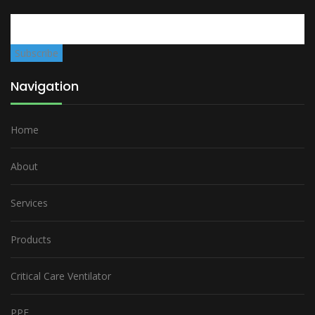
Navigation
Home
About
Services
Products
Critical Care Ventilator
PPE