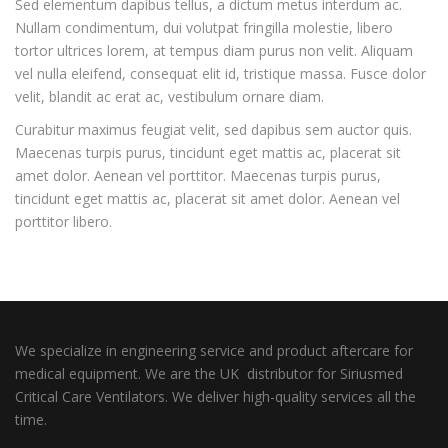
Sed elementum dapibus tellus, a dictum metus interdum ac.
Nullam condimentum, dui volutpat fringilla molestie, libero
tortor ultrices lorem, at tempus diam purus non velit. Aliquam
vel nulla eleifend, consequat elit id, tristique massa. Fusce dolor
velit, blandit ac erat ac, vestibulum ornare diam.
Curabitur maximus feugiat velit, sed dapibus sem auctor quis.
Maecenas turpis purus, tincidunt eget mattis ac, placerat sit
amet dolor. Aenean vel porttitor. Maecenas turpis purus,
tincidunt eget mattis ac, placerat sit amet dolor. Aenean vel
porttitor libero.
We specialize in engineering service and product aftercare for
medical equipment. We are the UK distributor for Siriusmed
Critical Care Ventilators. We deliver high-quality services all the
time.